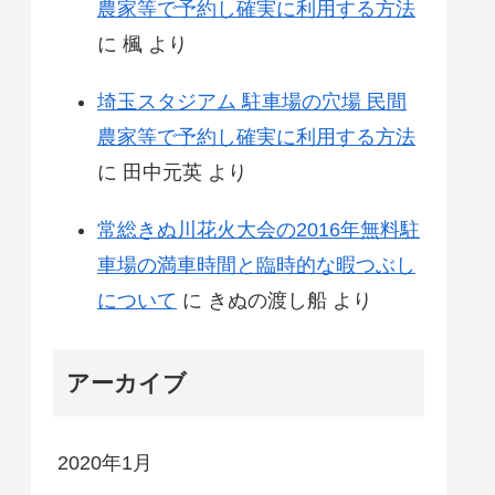
農家等で予約し確実に利用する方法
に
楓
より
埼玉スタジアム 駐車場の穴場 民間
農家等で予約し確実に利用する方法
に
田中元英
より
常総きぬ川花火大会の2016年無料駐
車場の満車時間と臨時的な暇つぶし
について
に
きぬの渡し船
より
アーカイブ
2020年1月