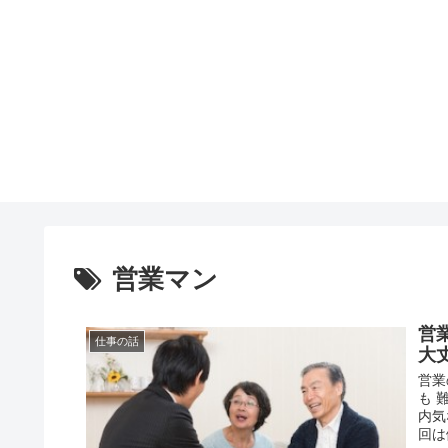
営業マン
営
仕事の話
大
営業
も 
内気
回は