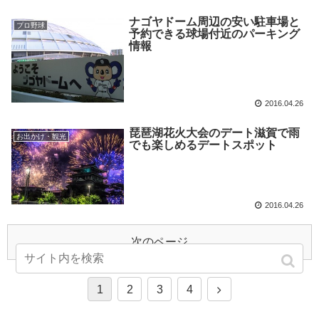
ナゴヤドーム周辺の安い駐車場と
プロ野球
予約できる球場付近のパーキング
情報
2016.04.26
琵琶湖花火大会のデート滋賀で雨
お出かけ・観光
でも楽しめるデートスポット
2016.04.26
次のページ
1
2
3
4