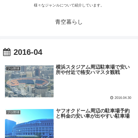
様々なジャンルについて紹介しています。
青空暮らし
2016-04
横浜スタジアム周辺駐車場で安い
プロ野球
所や付近で格安ハマスタ観戦
2016.04.30
ヤフオクドーム周辺の駐車場予約
プロ野球
と料金の安い車が出やすい駐車場