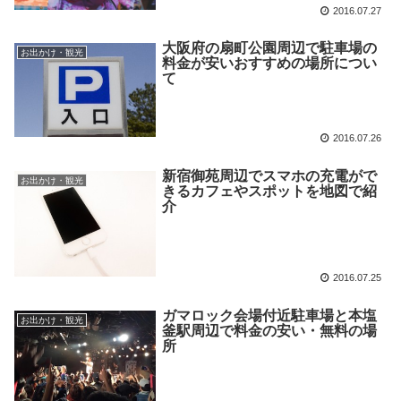
2016.07.27
大阪府の扇町公園周辺で駐車場の
お出かけ・観光
料金が安いおすすめの場所につい
て
2016.07.26
新宿御苑周辺でスマホの充電がで
お出かけ・観光
きるカフェやスポットを地図で紹
介
2016.07.25
ガマロック会場付近駐車場と本塩
お出かけ・観光
釜駅周辺で料金の安い・無料の場
所