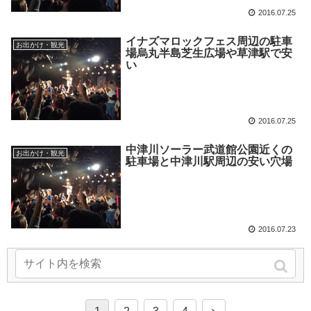
2016.07.25
イナズマロックフェス周辺の駐車
お出かけ・観光
場烏丸半島芝生広場や草津駅で安
い
2016.07.25
中津川ソーラー武道館公園近くの
お出かけ・観光
駐車場と中津川駅周辺の安い穴場
2016.07.23
次のページ