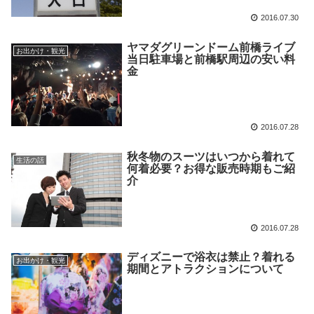
2016.07.30
ヤマダグリーンドーム前橋ライブ
お出かけ・観光
当日駐車場と前橋駅周辺の安い料
金
2016.07.28
秋冬物のスーツはいつから着れて
生活の話
何着必要？お得な販売時期もご紹
介
2016.07.28
ディズニーで浴衣は禁止？着れる
お出かけ・観光
期間とアトラクションについて