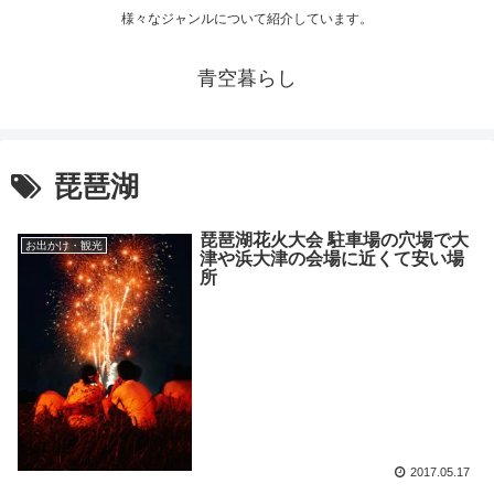
様々なジャンルについて紹介しています。
青空暮らし
琵琶湖
琵琶湖花火大会 駐車場の穴場で大
お出かけ・観光
津や浜大津の会場に近くて安い場
所
2017.05.17