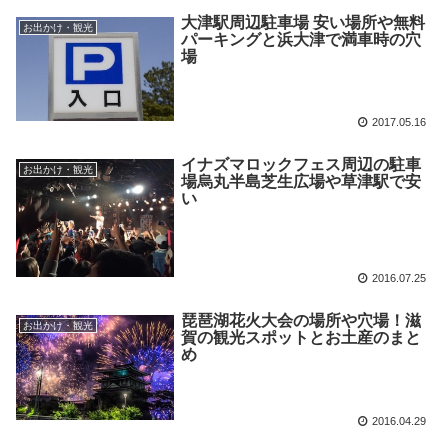
大津駅周辺駐車場 安い場所や無料
お出かけ・観光
パーキングと浜大津で満車時の穴
場
2017.05.16
イナズマロックフェス周辺の駐車
お出かけ・観光
場烏丸半島芝生広場や草津駅で安
い
2016.07.25
琵琶湖花火大会の場所や穴場！滋
お出かけ・観光
賀の観光スポットとお土産のまと
め
2016.04.29