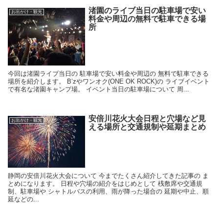
渚園のライブ当日の駐車場で安い
お出かけ・観光
料金や周辺の無料で駐車できる場
所
今回は渚園ライブ当日の 駐車場で安い料金や周辺の 無料で駐車できる
場所を紹介します。 B’zやワンオク(ONE OK ROCK)の ライブイベント
で有名な渚園キャンプ場。 イベント当日の駐車場について 周...
安倍川花火大会日程と穴場など見
お出かけ・観光
える場所と交通規制や延期まとめ
静岡の安倍川花火大会について 今までたくさん紹介してきた記事の ま
とめになります。 日程や穴場の紹介をはじめとして 桟敷席や交通規
制、駐車場や シャトルバスの利用、雨が降った場合の 延期や中止、順
延などの...