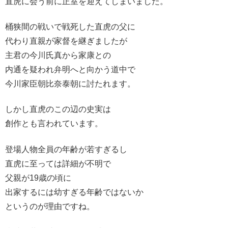
直虎に会う前に正室を迎えてしまいました。
桶狭間の戦いで戦死した直虎の父に
代わり直親が家督を継ぎましたが
主君の今川氏真から家康との
内通を疑われ弁明へと向かう道中で
今川家臣朝比奈泰朝に討たれます。
しかし直虎のこの辺の史実は
創作とも言われています。
登場人物全員の年齢が若すぎるし
直虎に至っては詳細が不明で
父親が19歳の頃に
出家するには幼すぎる年齢ではないか
というのが理由ですね。