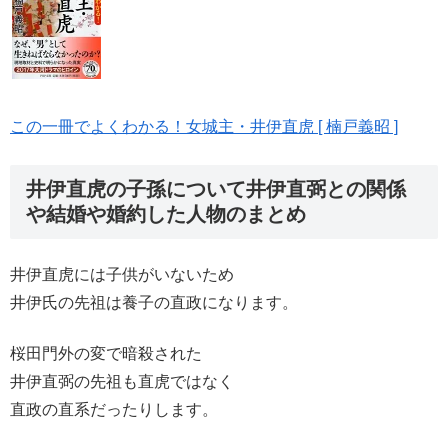
この一冊でよくわかる！女城主・井伊直虎 [ 楠戸義昭 ]
井伊直虎の子孫について井伊直弼との関係
や結婚や婚約した人物のまとめ
井伊直虎には子供がいないため
井伊氏の先祖は養子の直政になります。
桜田門外の変で暗殺された
井伊直弼の先祖も直虎ではなく
直政の直系だったりします。