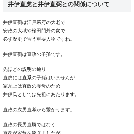
井伊直虎と井伊直弼との関係について
井伊直弼は江戸幕府の大老で
安政の大獄や桜田門外の変で
必ず歴史で習う重要人物ですね。
井伊直弼は直政の子孫です。
先ほどの説明の通り
直虎には直系の子孫はいませんが
家系上は直政の養母のため
井伊氏としては先祖にあたります。
直政の次男直孝から繋がります。
直政の長男直勝ではなく
直孝が家督を継ぎましたが