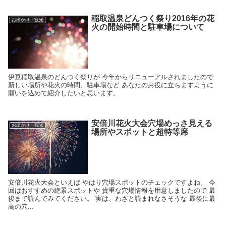
稲取温泉どんつく祭り2016年の花
お出かけ・観光
火の開始時間と駐車場について
伊豆稲取温泉のどんつく祭りが 今年からリニューアルされましたので
新しい場所や花火の時間、駐車場など あなたのお役に立ちますように
願いを込めて紹介したいと思います。
安倍川花火大会穴場めっさ見える
お出かけ・観光
場所やスポットと超特等席
安倍川花火大会といえば やはり穴場スポットのチェックですよね。 今
回はおすすめの絶景スポットや 貴重な穴場情報を用意しましたので 最
後まで読んでみてください。 実は、わざと読まれなさそうな 最後に最
高の穴...