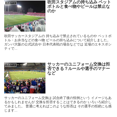
吹田スタジアムの持ち込み ペット
スポーツ
ボトルと食べ物やビールは禁止な
のか
吹田サッカースタジアムの 持ち込みで禁止されているものや ペットボ
トル・お弁当などの食べ物 ビールの持ち込みについて紹介しました。
ガンバ大阪の公式試合や 日本代表戦の場合などでは 近場のエキスポシ
ティで...
サッカーのユニフォーム交換は拒
スポーツ
否できる？ルールや選手のマナー
など
サッカーのユニフォーム交換は 試合終了後の恒例という イメージもあ
るかもしれませんが 交換を拒否することはできるのか いろいろ紹介し
てみました。 普通に考えればこのような拒否は その選手の拒絶にも感
じます...