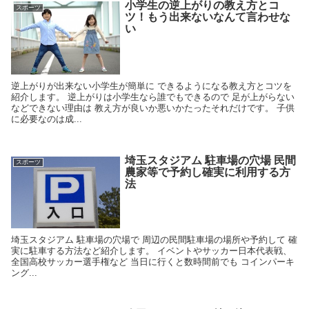
小学生の逆上がりの教え方とコ
スポーツ
ツ！もう出来ないなんて言わせな
い
逆上がりが出来ない小学生が簡単に できるようになる教え方とコツを
紹介します。 逆上がりは小学生なら誰でもできるので 足が上がらない
などできない理由は 教え方が良いか悪いかたったそれだけです。 子供
に必要なのは成...
埼玉スタジアム 駐車場の穴場 民間
スポーツ
農家等で予約し確実に利用する方
法
埼玉スタジアム 駐車場の穴場で 周辺の民間駐車場の場所や予約して 確
実に駐車する方法など紹介します。 イベントやサッカー日本代表戦、
全国高校サッカー選手権など 当日に行くと数時間前でも コインパーキ
ング...