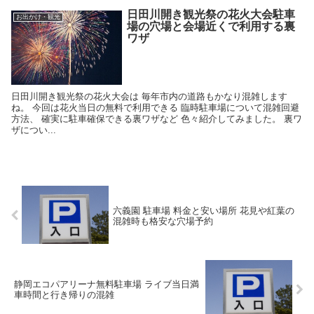
日田川開き観光祭の花火大会駐車
お出かけ・観光
場の穴場と会場近くで利用する裏
ワザ
日田川開き観光祭の花火大会は 毎年市内の道路もかなり混雑します
ね。 今回は花火当日の無料で利用できる 臨時駐車場について混雑回避
方法、 確実に駐車確保できる裏ワザなど 色々紹介してみました。 裏ワ
ザについ...
六義園 駐車場 料金と安い場所 花見や紅葉の
混雑時も格安な穴場予約
静岡エコパアリーナ無料駐車場 ライブ当日満
車時間と行き帰りの混雑