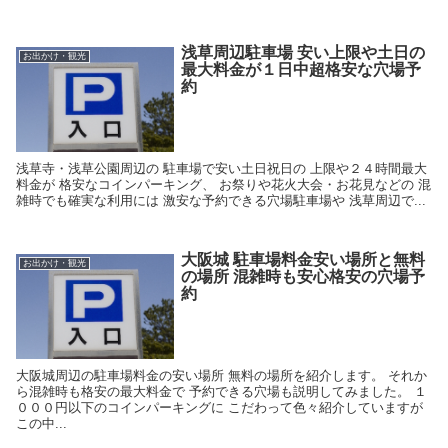
浅草周辺駐車場 安い上限や土日の
お出かけ・観光
最大料金が１日中超格安な穴場予
約
浅草寺・浅草公園周辺の 駐車場で安い土日祝日の 上限や２４時間最大
料金が 格安なコインパーキング、 お祭りや花火大会・お花見などの 混
雑時でも確実な利用には 激安な予約できる穴場駐車場や 浅草周辺で...
大阪城 駐車場料金安い場所と無料
お出かけ・観光
の場所 混雑時も安心格安の穴場予
約
大阪城周辺の駐車場料金の安い場所 無料の場所を紹介します。 それか
ら混雑時も格安の最大料金で 予約できる穴場も説明してみました。 １
０００円以下のコインパーキングに こだわって色々紹介していますが
この中...