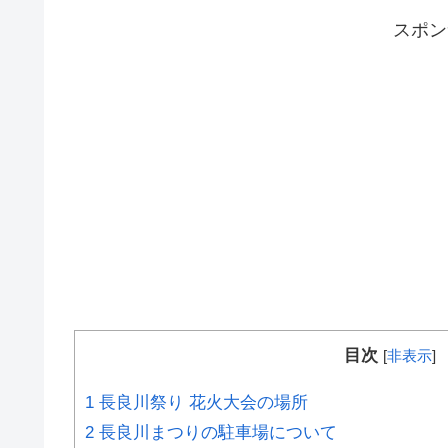
スポ
目次
[
非表示
]
1
長良川祭り 花火大会の場所
2
長良川まつりの駐車場について