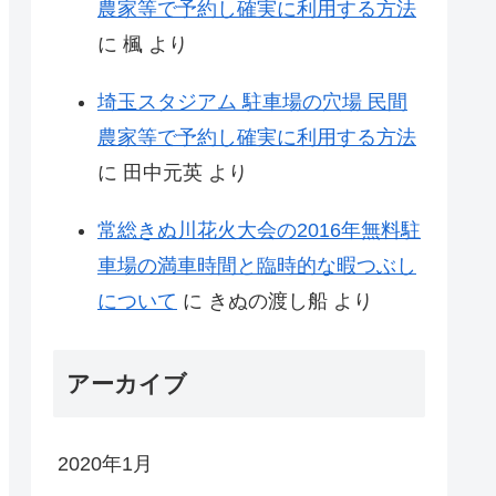
農家等で予約し確実に利用する方法
に
楓
より
埼玉スタジアム 駐車場の穴場 民間
農家等で予約し確実に利用する方法
に
田中元英
より
常総きぬ川花火大会の2016年無料駐
車場の満車時間と臨時的な暇つぶし
について
に
きぬの渡し船
より
アーカイブ
2020年1月