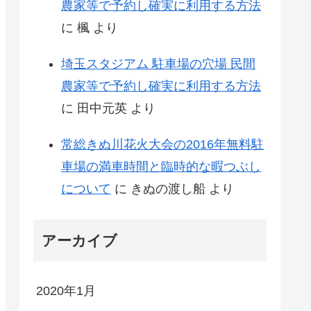
農家等で予約し確実に利用する方法
に
楓
より
埼玉スタジアム 駐車場の穴場 民間
農家等で予約し確実に利用する方法
に
田中元英
より
常総きぬ川花火大会の2016年無料駐
車場の満車時間と臨時的な暇つぶし
について
に
きぬの渡し船
より
アーカイブ
2020年1月