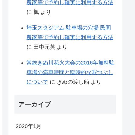
農家等で予約し確実に利用する方法
に
楓
より
埼玉スタジアム 駐車場の穴場 民間
農家等で予約し確実に利用する方法
に
田中元英
より
常総きぬ川花火大会の2016年無料駐
車場の満車時間と臨時的な暇つぶし
について
に
きぬの渡し船
より
アーカイブ
2020年1月