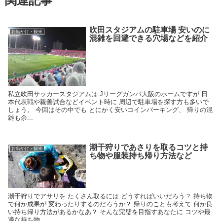
関連記事
吹田スタジアムの駐車場 安いのに
お出かけ・観光
混雑を回避できる穴場などを紹介
私立吹田サッカースタジアムは Jリーグガンバ大阪のホームですが 日
本代表戦や親善試合などイベント時に 周辺で駐車場を探す方も多いで
しょう。 今回はその中でも とにかく安いコインパーキング、 帰りの混
雑も余...
潮干狩りであさりを取るコツと持
お出かけ・観光
ち物や服装持ち帰り方法など
潮干狩りでアサリを たくさん取るには どうすればいいだろう？ 持ち物
で何か成果が 変わったりするのだろうか？ 帰りのことも考えて 何か良
い持ち帰り方法があるかなあ？ そんな完璧を目指すあなたに コツや最
適な持ち物...