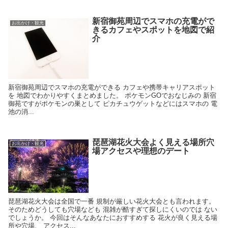
新宿御苑周辺でスマホの充電がで
お出かけ・観光
きるカフェやスポットを地図で紹
介
新宿御苑周辺でスマホの充電ができる カフェや携帯キャリアスポット
を 地図でわかりやすくまとめました。 ポケモンGOでおなじみの 新宿
御苑ですがポケモンの巣として ピカチュウゲットなどにはスマホの 電
池の消...
琵琶湖花火大会よく見える場所穴
お出かけ・観光
場アクセスや理想のデート
琵琶湖花火大会は全国で一番 規制が厳しい花火大会とも言われます。
そのためどうしても穴場なども 混雑が酷すぎて探しにくいのでは ない
でしょうか。 今回はそんなあなたにおすすめする 花火が良く見える場
所や穴場、 アクセス...