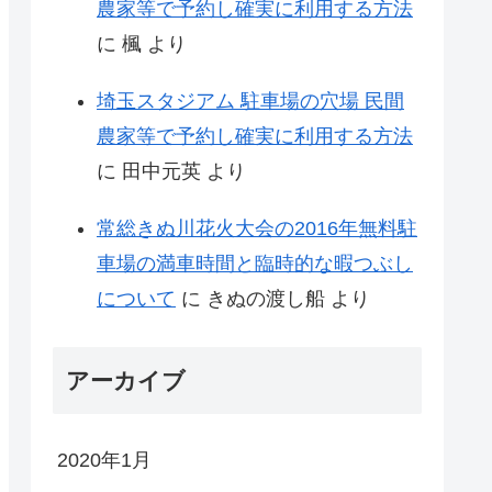
農家等で予約し確実に利用する方法
に
楓
より
埼玉スタジアム 駐車場の穴場 民間
農家等で予約し確実に利用する方法
に
田中元英
より
常総きぬ川花火大会の2016年無料駐
車場の満車時間と臨時的な暇つぶし
について
に
きぬの渡し船
より
アーカイブ
2020年1月