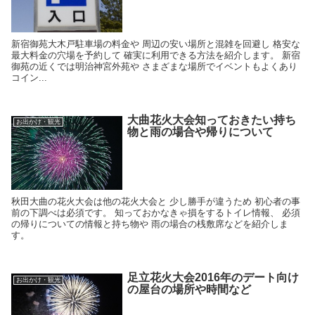
新宿御苑大木戸駐車場の料金や 周辺の安い場所と混雑を回避し 格安な
最大料金の穴場を予約して 確実に利用できる方法を紹介します。 新宿
御苑の近くでは明治神宮外苑や さまざまな場所でイベントもよくあり
コイン...
大曲花火大会知っておきたい持ち
お出かけ・観光
物と雨の場合や帰りについて
秋田大曲の花火大会は他の花火大会と 少し勝手が違うため 初心者の事
前の下調べは必須です。 知っておかなきゃ損をするトイレ情報、 必須
の帰りについての情報と持ち物や 雨の場合の桟敷席などを紹介しま
す。
足立花火大会2016年のデート向け
お出かけ・観光
の屋台の場所や時間など