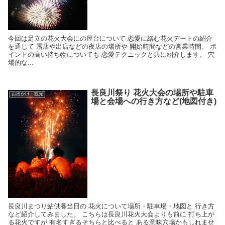
今回は足立の花火大会にの屋台について 恋愛に絡む花火デートの紹介
を通じて 露店や出店などの夜店の場所や 開始時間などの営業時間、 ポ
イントの高い持ち物についても 恋愛テクニックと共に紹介します。 穴
場的な...
長良川祭り 花火大会の場所や駐車
お出かけ・観光
場と会場への行き方など(地図付き)
長良川まつり鮎供養当日の 花火について場所・駐車場・地図と 行き方
など紹介してみました。 こちらは長良川花火大会よりも前に 打ち上が
る花火ですが 有名すぎるそちらと比べると ある意味穴場かもしれませ