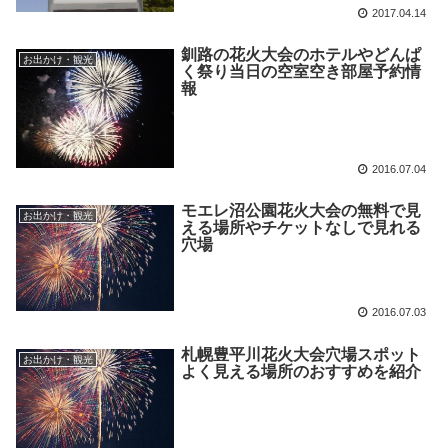
2017.04.14
釧路の花火大会のホテルやどんぱ
お出かけ・観光
く祭り当日の空室空き部屋予約情
報
2016.07.04
モエレ沼公園花火大会の無料で見
お出かけ・観光
える場所やチケットなしで見れる
穴場
2016.07.03
札幌豊平川花火大会穴場スポット
お出かけ・観光
よく見える場所のおすすめを紹介