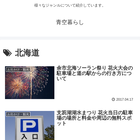
様々なジャンルについて紹介しています。
青空暮らし
北海道
余市北海ソーラン祭り 花火大会の
お出かけ・観光
駐車場と道の駅からの行き方につ
いて
2017.04.17
支笏湖湖水まつり 花火当日の駐車
お出かけ・観光
場の場所と料金や周辺の無料スポ
ット