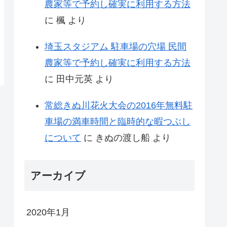
農家等で予約し確実に利用する方法
に
楓
より
埼玉スタジアム 駐車場の穴場 民間
農家等で予約し確実に利用する方法
に
田中元英
より
常総きぬ川花火大会の2016年無料駐
車場の満車時間と臨時的な暇つぶし
について
に
きぬの渡し船
より
アーカイブ
2020年1月