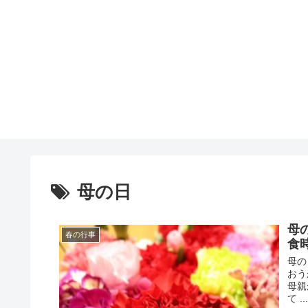
母の日
母
春の行事
食
母の
おう
母親
て ..