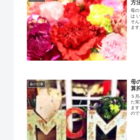
方
母の
は 
そん
ます。
母
春の行事
算
５月
た実
ます
ので