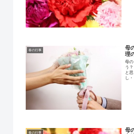
母
春の行事
理
母の
う？
と思
し・
母
春の行事