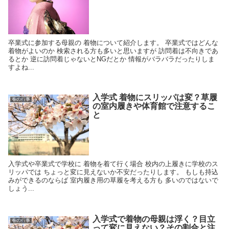
卒業式に参加する母親の 着物について紹介します。 卒業式ではどんな
着物がよいのか 検索される方も多いと思いますが 訪問着は不向きであ
るとか 逆に訪問着じゃないとNGだとか 情報がバラバラだったりしま
すよね...
入学式 着物にスリッパは変？草履
春の行事
の室内履きや体育館で注意するこ
と
入学式や卒業式で学校に 着物を着て行く場合 校内の上履きに学校のス
リッパでは ちょっと変に見えないか不安だったりします。 もしも持込
みができるのならば 室内履き用の草履を考える方も 多いのではないで
しょう...
入学式で着物の母親は浮く？目立
春の行事
って変に見えない？その割合と注