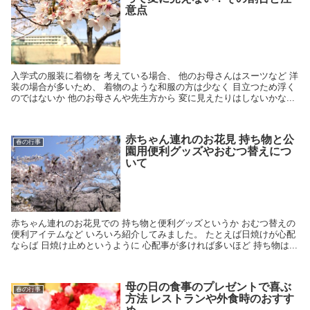
意点
入学式の服装に着物を 考えている場合、 他のお母さんはスーツなど 洋
装の場合が多いため、 着物のような和服の方は少なく 目立つため浮く
のではないか 他のお母さんや先生方から 変に見えたりはしないかな...
赤ちゃん連れのお花見 持ち物と公
春の行事
園用便利グッズやおむつ替えにつ
いて
赤ちゃん連れのお花見での 持ち物と便利グッズというか おむつ替えの
便利アイテムなど いろいろ紹介してみました。 たとえば日焼けが心配
ならば 日焼け止めというように 心配事が多ければ多いほど 持ち物は...
母の日の食事のプレゼントで喜ぶ
春の行事
方法 レストランや外食時のおすす