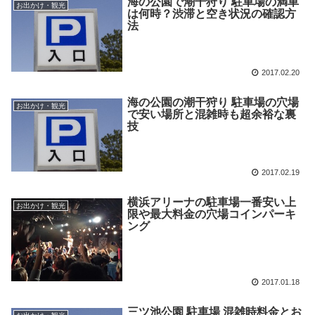
海の公園で潮干狩り 駐車場の満車
お出かけ・観光
は何時？渋滞と空き状況の確認方
法
2017.02.20
海の公園の潮干狩り 駐車場の穴場
お出かけ・観光
で安い場所と混雑時も超余裕な裏
技
2017.02.19
横浜アリーナの駐車場一番安い上
お出かけ・観光
限や最大料金の穴場コインパーキ
ング
2017.01.18
三ツ池公園 駐車場 混雑時料金とお