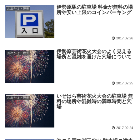
伊勢原駅の駐車場 料金が無料の場
お出かけ・観光
所や安い上限のコインパーキング
2017.02.26
伊勢原芸術花火大会のよく見える
お出かけ・観光
場所と混雑を避けた穴場について
2017.02.25
いせはら芸術花火大会の駐車場 無
お出かけ・観光
料の場所や混雑時の満車時間と穴
場
2017.02.24