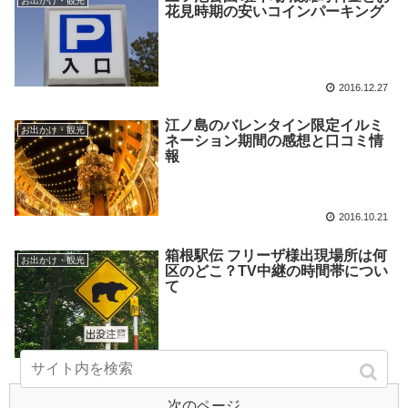
お出かけ・観光
花見時期の安いコインパーキング
2016.12.27
江ノ島のバレンタイン限定イルミ
お出かけ・観光
ネーション期間の感想と口コミ情
報
2016.10.21
箱根駅伝 フリーザ様出現場所は何
お出かけ・観光
区のどこ？TV中継の時間帯につい
て
2016.10.06
次のページ