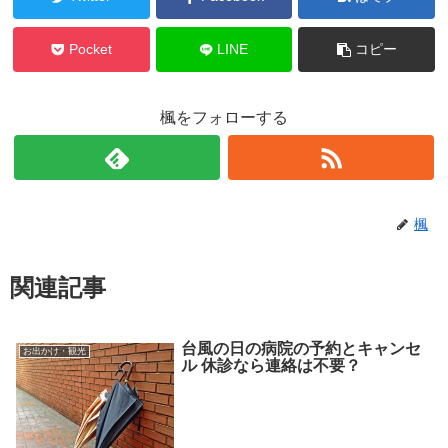
Pocket
LINE
コピー
楓をフォローする
楓
関連記事
台風の日の病院の予約とキャンセ
お出かけ・観光
ル 休診なら連絡は不要？