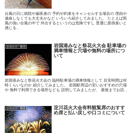
台風の日に病院や歯医者の 予約や約束をキャンセルする場合の 理由や
連絡しなくても大丈夫かなど いろいろ紹介してみました。 たとえば雨
風の強い台風の中で 外出するというのは危険ですし 普通に面倒臭いと
感じる...
岩国港みなと祭花火大会 駐車場の
お出かけ・観光
満車情報と穴場や無料の場所につ
いて
岩国港みなと祭花火大会の 臨時駐車場の満車情報として 目安時間は何
時くらいなのか 紹介してみました。 岩国駅周辺の安いおすすめの穴場
や 無料で利用できる場所なども 説明してみましたが、 最後までお読...
淀川花火大会有料観覧席のおすす
お出かけ・観光
め席と払い戻しや口コミについて