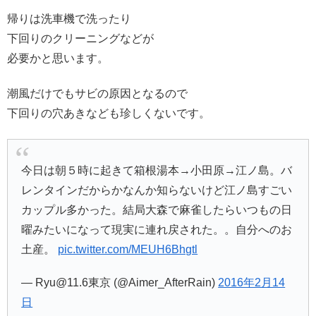
帰りは洗車機で洗ったり
下回りのクリーニングなどが
必要かと思います。
潮風だけでもサビの原因となるので
下回りの穴あきなども珍しくないです。
今日は朝５時に起きて箱根湯本→小田原→江ノ島。バ
レンタインだからかなんか知らないけど江ノ島すごい
カップル多かった。結局大森で麻雀したらいつもの日
曜みたいになって現実に連れ戻された。。自分へのお
土産。
pic.twitter.com/MEUH6Bhgtl
— Ryu@11.6東京 (@Aimer_AfterRain)
2016年2月14
日