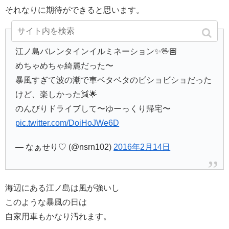
それなりに期待ができると思います。
江ノ島バレンタインイルミネーション✨🖖🏽
めちゃめちゃ綺麗だった〜
暴風すぎて波の潮で車ベタベタのビショビショだった
けど、楽しかった👯🌟
のんびりドライブして〜ゆーっくり帰宅〜
pic.twitter.com/DoiHoJWe6D
— なぁせり♡ (@nsrn102)
2016年2月14日
海辺にある江ノ島は風が強いし
このような暴風の日は
自家用車もかなり汚れます。