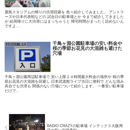
鹿島スタジアムの帰りの渋滞回避を 色々紹介してみました。 アントラ
ーズや日本代表戦などの 試合日の駐車場とか 今まで紹介してきました
が 結局帰りに大渋滞にはまっちゃうと 帰宅時間がまったく読めないん
ですよ...
千鳥ヶ淵公園駐車場の安い料金や
お出かけ・観光
桜の季節お花見の大混雑も避けた
穴場
千鳥ヶ淵公園周辺駐車場で 安い上限２４時間最大料金の場所や 桜の季
節お花見の大混雑を回避し 日本武道館ライブ当日に便利で どんな混み
具合でも渋滞も 関係のない穴場について紹介します。 一番安い駐車場
だけで...
RADIO CRAZYの駐車場 インテックス大阪周