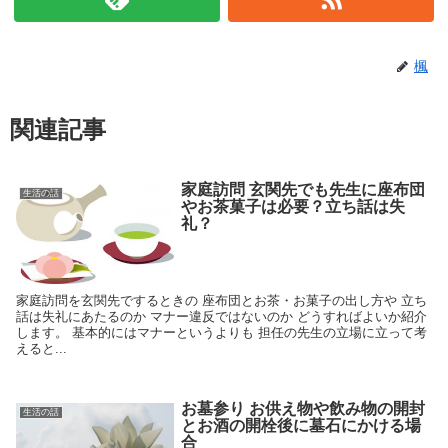
楓
関連記事
家庭訪問 玄関先でも先生に座布団
生活の話
やお茶菓子は必要？立ち話は失
礼？
家庭訪問を玄関先でするときの 座布団とお茶・お菓子の出し方や 立ち
話は失礼にあたるのか マナー違反ではないのか どうすればよいか紹介
します。 基本的にはマナーというよりも 担任の先生の立場に立って考
えると...
お墓参り お供え物や飲み物の開封
生活の話
とお酒の開栓後に墓石にかける場
合