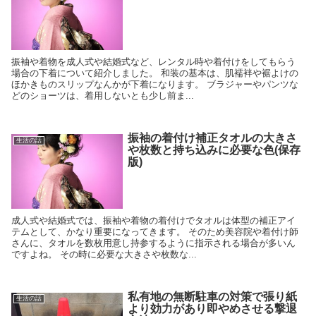
振袖や着物を成人式や結婚式など、レンタル時や着付けをしてもらう
場合の下着について紹介しました。 和装の基本は、肌襦袢や裾よけの
ほかきものスリップなんかが下着になります。 ブラジャーやパンツな
どのショーツは、着用しないとも少し前ま...
振袖の着付け補正タオルの大きさ
生活の話
や枚数と持ち込みに必要な色(保存
版)
成人式や結婚式では、振袖や着物の着付けでタオルは体型の補正アイ
テムとして、かなり重要になってきます。 そのため美容院や着付け師
さんに、タオルを数枚用意し持参するように指示される場合が多いん
ですよね。 その時に必要な大きさや枚数な...
私有地の無断駐車の対策で張り紙
生活の話
より効力があり即やめさせる撃退