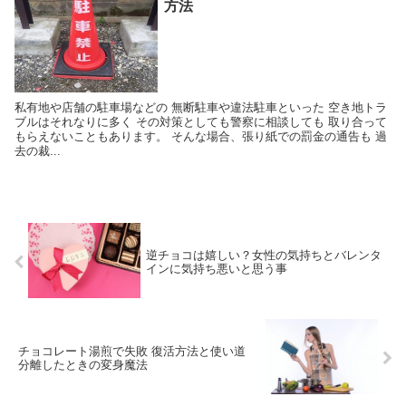
方法
私有地や店舗の駐車場などの 無断駐車や違法駐車といった 空き地トラ
ブルはそれなりに多く その対策としても警察に相談しても 取り合って
もらえないこともあります。 そんな場合、張り紙での罰金の通告も 過
去の裁...
逆チョコは嬉しい？女性の気持ちとバレンタ
インに気持ち悪いと思う事
チョコレート湯煎で失敗 復活方法と使い道
分離したときの変身魔法