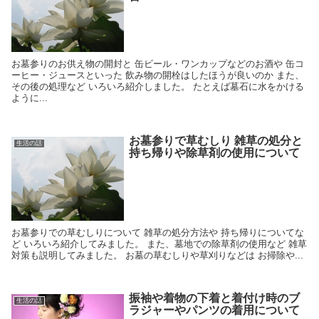
お墓参りのお供え物の開封と 缶ビール・ワンカップなどのお酒や 缶コ
ーヒー・ジュースといった 飲み物の開栓はしたほうが良いのか また、
その後の処理など いろいろ紹介しました。 たとえば墓石に水をかける
ように...
お墓参りで草むしり 雑草の処分と
生活の話
持ち帰りや除草剤の使用について
お墓参りでの草むしりについて 雑草の処分方法や 持ち帰りについてな
ど いろいろ紹介してみました。 また、墓地での除草剤の使用など 雑草
対策も説明してみました。 お墓の草むしりや草刈りなどは お掃除や...
振袖や着物の下着と着付け時のブ
生活の話
ラジャーやパンツの着用について