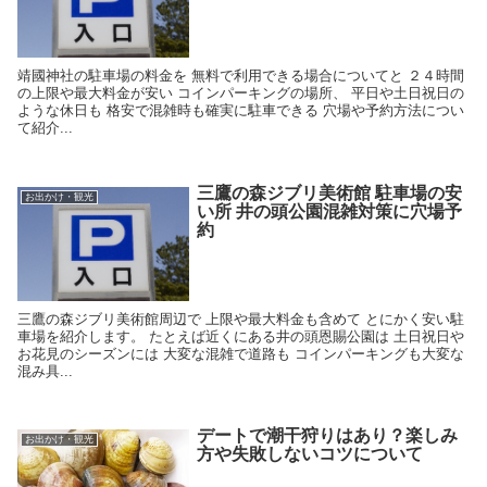
靖國神社の駐車場の料金を 無料で利用できる場合についてと ２４時間
の上限や最大料金が安い コインパーキングの場所、 平日や土日祝日の
ような休日も 格安で混雑時も確実に駐車できる 穴場や予約方法につい
て紹介...
三鷹の森ジブリ美術館 駐車場の安
お出かけ・観光
い所 井の頭公園混雑対策に穴場予
約
三鷹の森ジブリ美術館周辺で 上限や最大料金も含めて とにかく安い駐
車場を紹介します。 たとえば近くにある井の頭恩賜公園は 土日祝日や
お花見のシーズンには 大変な混雑で道路も コインパーキングも大変な
混み具...
デートで潮干狩りはあり？楽しみ
お出かけ・観光
方や失敗しないコツについて