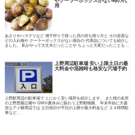
やクーラーボックスがない時の代
用
あさりやハマグリなど 潮干狩りで採った貝の持ち帰り方と その容器な
どの入れ物や クーラーボックスがない場合の 代用品についても紹介し
ました。 私がやって大丈夫だったことや ちょっと大変だったことも ...
上野周辺駐車場 安い上限土日の最
お出かけ・観光
大料金や混雑時も格安な穴場予約
上野駅周辺の駐車場で とにかく安い場所を紹介します。 また桜の名所
の上野恩賜公園や GWや夏休みに賑わう上野動物園、 年末年始に大盛
況なアメ横周辺では 土日祝日や平日の上限や最大料金など ２４時間駐
車など...