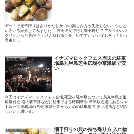
デートで潮干狩りはありかなしか その楽しみ方や失敗しないコツなど
いろいろ紹介してみました。 彼氏彼女で行く潮干狩りで アサリやハマ
グリといった貝が たくさん取れると楽しいですが ただ楽しそうという
理由だ...
イナズマロックフェス周辺の駐車
お出かけ・観光
場烏丸半島芝生広場や草津駅で安
い
今回はイナズマロックフェス会場周辺の 駐車場について烏丸半島芝生
広場付近 道の駅草津などに駐車できる時間帯や 草津駅近辺にあるシャ
トルバス発着場の 野村運動公園から近めの駐車場で 安い場所など紹介
したいと思いま...
潮干狩りの貝の持ち帰り方 入れ物
お出かけ・観光