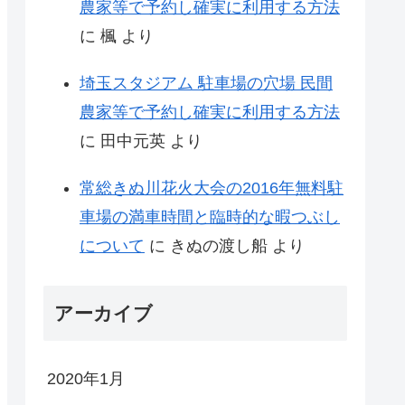
農家等で予約し確実に利用する方法
に
楓
より
埼玉スタジアム 駐車場の穴場 民間
農家等で予約し確実に利用する方法
に
田中元英
より
常総きぬ川花火大会の2016年無料駐
車場の満車時間と臨時的な暇つぶし
について
に
きぬの渡し船
より
アーカイブ
2020年1月