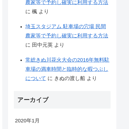
農家等で予約し確実に利用する方法
に
楓
より
埼玉スタジアム 駐車場の穴場 民間
農家等で予約し確実に利用する方法
に
田中元英
より
常総きぬ川花火大会の2016年無料駐
車場の満車時間と臨時的な暇つぶし
について
に
きぬの渡し船
より
アーカイブ
2020年1月