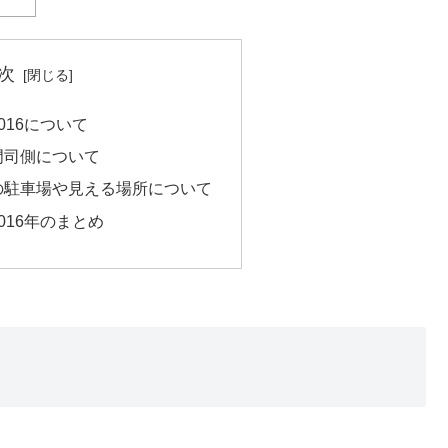
次
016について
門司側について
の駐車場や見える場所について
016年のまとめ