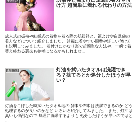
生活の話
け方 超簡単に着れる代わりの方法
成人式の振袖や結婚式の着物を着る際の肌襦袢と、裾よけや白足袋の
着方などについて紹介しました。 綺麗に着やすい順番や詳しい付け方
も説明してみました。 着付けにかなり楽で超簡単な方法や、一瞬で着
替え終わる裏技も参考になるかもしれませ...
灯油を拭いたタオルは洗濯でき
生活の話
る？捨てるとか処分したほうが早
い？
灯油をこぼした時拭いたタオル地の 雑巾や布巾は洗濯できるのか どう
処理するのが良いのかなど いろいろ紹介してみました。 また、灯油は
臭いも強烈なので 無理に洗濯するよりも 処分したほうが早いのではと
...