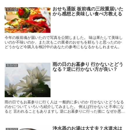
おせち通販 板前魂の三段重届いた
生活の話
から感想と美味しい食べ方教える
今年の板前魂が届いたので写真を公開しました。 味は果たして美味し
いのか不味いのか、また次もこの業者のおせちを頼もうと思ったのか
どうかなど今購入を検討中のあなたの参考にもなるかもしれません。
雨の日のお墓参り 行かないとどう
生活の話
なる？逆に行かない方が良い？
雨の日でもお墓参りに行く人は 一般的に多いのか 行かないとどうなる
のかについて いろいろ紹介してみました。 例えば行かないと不幸にな
ると 言われることもありますし 逆にお墓参りに行った後に なぜか悪...
浄水器のお湯は大丈夫？水道水は
生活の話