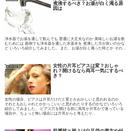
煮沸するべき？お湯が白く濁る原
因は
浄水器でお湯を通して飲んでも 普通に大丈夫なのか 美味しいお湯を飲
むためには 面倒でも浄水器を通した水道水を 煮沸した方が良いのかな
ど いろいろ紹介してみました。 また、お湯が白く濁った時とか その...
女性の片耳ピアスは変？おしゃ
生活の話
れ？開けるなら両耳一気にするべ
き？
女性の場合、ピアスは片耳だけだと変とかおかしいと思われるのか、
それともおしゃれとかかっこいいと思われたりするのかなどいろいろ
紹介してみました。 ピアス穴を開ける前に両耳か片耳かで迷っている
場合や、ちょっと怖い場合には片耳からと考えたり...
肌襦袢と裾よけ白足袋の着方や付