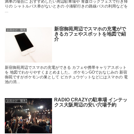
満車の場合に おすすめしたい周辺駐車場や 青森ロックフェスで行き帰
りの シャトルバス券がないときの 小湊駅行きの路線バスの利用などを
...
新宿御苑周辺でスマホの充電がで
お出かけ・観光
きるカフェやスポットを地図で紹
介
新宿御苑周辺でスマホの充電ができる カフェや携帯キャリアスポット
を 地図でわかりやすくまとめました。 ポケモンGOでおなじみの 新宿
御苑ですがポケモンの巣として ピカチュウゲットなどにはスマホの 電
池の消...
RADIO CRAZYの駐車場 インテッ
お出かけ・観光
クス大阪周辺の安い穴場予約