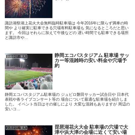
諏訪湖祭湖上花火大会無料臨時駐車場は 今年2016年に限らず満車の時
間や より確実に駐車できる穴場有料駐車場も 気になるところだと思い
ます。 今回はそれらに加えて午後などの 遅い時間でも駐車できる場所
と諏訪市や...
静岡エコパスタジアム 駐車場 サッ
お出かけ・観光
カー等混雑時の安い料金や穴場予
約
静岡エコパスタジアム駐車場の ジュビロ磐田サッカー試合日や 日本代
表戦や各ライブコンサート等の 場合について最適な駐車場を紹介しま
した。 イベント当日はその催しにより 大変な混雑もありますが 周辺の
安いコ...
琵琶湖花火大会 駐車場の穴場で大
お出かけ・観光
津や浜大津の会場に近くて安い場