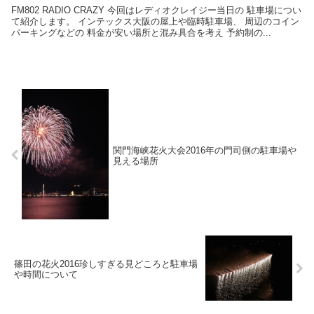
FM802 RADIO CRAZY 今回はレディオクレイジー当日の 駐車場につい
て紹介します。 インテックス大阪の屋上や臨時駐車場、 周辺のコイン
パーキングなどの 料金が安い場所と混み具合を考え 予約制の...
関門海峡花火大会2016年の門司側の駐車場や
見える場所
篠田の花火2016珍しすぎる見どころと駐車場
や時間について