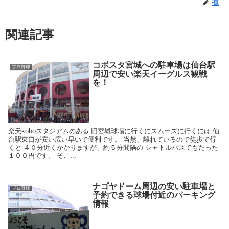
楓
関連記事
コボスタ宮城への駐車場は仙台駅
プロ野球
周辺で安い楽天イーグルス観戦
を！
楽天koboスタジアムのある 旧宮城球場に行くにスムーズに行くには 仙
台駅東口が安い広い早いで便利です。 当然、離れているので徒歩で行
くと ４０分近くかかりますが、約５分間隔の シャトルバスでもたった
１００円です。 そこ...
ナゴヤドーム周辺の安い駐車場と
プロ野球
予約できる球場付近のパーキング
情報