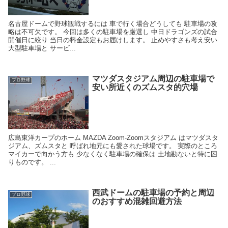
名古屋ドームで野球観戦するには 車で行く場合どうしても 駐車場の攻
略は不可欠です。 今回は多くの駐車場を厳選し 中日ドラゴンズの試合
開催日に絞り 当日の料金設定もお届けします。 止めやすさも考え安い
大型駐車場と サービ...
マツダスタジアム周辺の駐車場で
プロ野球
安い所近くのズムスタ的穴場
広島東洋カープのホーム MAZDA Zoom-Zoomスタジアム はマツダスタ
ジアム、ズムスタと 呼ばれ地元にも愛された球場です。 実際のところ
マイカーで向かう方も 少なくなく駐車場の確保は 土地勘ないと特に困
りものです。 ...
西武ドームの駐車場の予約と周辺
プロ野球
のおすすめ混雑回避方法