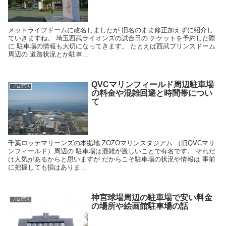
メットライフドームに改名しましたが 旧名のまま修正加えずに紹介し
ていきますね。 埼玉西武ライオンズの試合日の チケットを予約した際
に 駐車場の情報も大切になってきます。 たとえば西武プリンスドーム
周辺の 道路状況とか駐車...
QVCマリンフィールド周辺駐車場
プロ野球
の料金や混雑回避と時間帯につい
て
千葉ロッテマリーンズの本拠地 ZOZOマリンスタジアム （旧QVCマリ
ンフィールド）周辺の 駐車場は混雑が激しいことで有名です。 それだ
け人気があるからと思いますが だからこそ駐車場の状況や情報は 事前
に把握しても損はありま...
神宮球場周辺の駐車場で安い料金
プロ野球
の場所や絵画館駐車場の話