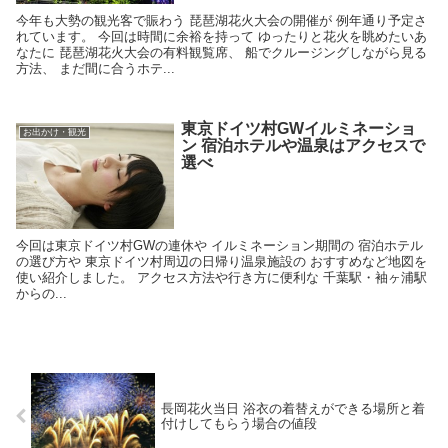
今年も大勢の観光客で賑わう 琵琶湖花火大会の開催が 例年通り予定さ
れています。 今回は時間に余裕を持って ゆったりと花火を眺めたいあ
なたに 琵琶湖花火大会の有料観覧席、 船でクルージングしながら見る
方法、 まだ間に合うホテ...
東京ドイツ村GWイルミネーショ
お出かけ・観光
ン 宿泊ホテルや温泉はアクセスで
選べ
今回は東京ドイツ村GWの連休や イルミネーション期間の 宿泊ホテル
の選び方や 東京ドイツ村周辺の日帰り温泉施設の おすすめなど地図を
使い紹介しました。 アクセス方法や行き方に便利な 千葉駅・袖ヶ浦駅
からの...
長岡花火当日 浴衣の着替えができる場所と着
付けしてもらう場合の値段