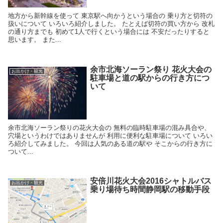
地方から新幹線を使って 東京駅へ向かうという場合の 乗り方と切符の
扱いについて いろいろ紹介しました。 たとえば切符の買い方から 改札
の通り方までも 初めて1人で行くという場合には 不安だったりすると
思います。 また...
余市北海ソーラン祭り 花火大会の
お出かけ・観光
駐車場と道の駅からの行き方につ
いて
余市北海ソーラン祭りの花火大会の 無料の臨時駐車場の混み具合や、
穴場というわけではありませんが 利用に便利な駐車場について いろい
ろ紹介してみました。 今回は人気のある道の駅や そこからの行き方に
ついて...
安倍川花火大会2016シャトルバス
お出かけ・観光
乗り場待ち時間静岡駅の移動手段