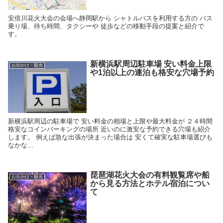
安倍川花火大会の会場へ静岡駅から シャトルバスを利用する方の バス
乗り場、待ち時間、タクシーや 徒歩などの移動手段の提案と紹介で
す。
新横浜駅周辺駐車場 安い料金上限
お出かけ・観光
や1泊以上の連泊も格安な穴場予約
新横浜駅周辺の駐車場で 安い料金の相場と上限や最大料金が ２４時間
格安なコインパーキングの場所 近いのに激安な予約できる穴場も紹介
します。 例えば急な出張が決まった場合は 安くて確実な駐車場選びも
なかな...
琵琶湖花火大会の有料観覧席や船
お出かけ・観光
から見る方法とホテル宿泊につい
て