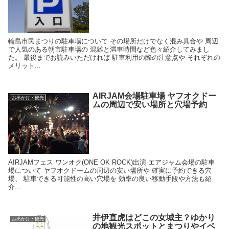
輪島市民まつりの駐車場について その場所だけでなく混み具合や 周辺
で人気のある朝市駐車場の 混雑と満車時間など色々紹介してみまし
た。 最後までお読みいただければ 駐車利用の際の注意点や それぞれの
メリット...
AIRJAM会場駐車場 ヤフオクドー
お出かけ・観光
ムの周辺で安い場所と穴場予約
AIRJAMフェス ワンオク(ONE OK ROCK)出演 エアジャム会場の駐車
場について ヤフオクドームの周辺の安い場所や 確実に予約できる穴
場、 駐車できる可能性の高い穴場を 効率の良い移動手段や方法も紹
介...
井伊直虎はどこの女城主？ゆかり
お出かけ・観光
の地観光スポットとまつりやイベ