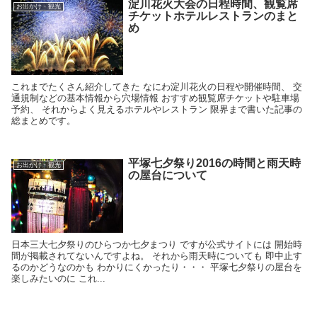
淀川花火大会の日程時間、観覧席
お出かけ・観光
チケットホテルレストランのまと
め
これまでたくさん紹介してきた なにわ淀川花火の日程や開催時間、 交
通規制などの基本情報から穴場情報 おすすめ観覧席チケットや駐車場
予約、 それからよく見えるホテルやレストラン 限界まで書いた記事の
総まとめです。
平塚七夕祭り2016の時間と雨天時
お出かけ・観光
の屋台について
日本三大七夕祭りのひらつか七夕まつり ですが公式サイトには 開始時
間が掲載されてないんですよね。 それから雨天時についても 即中止す
るのかどうなのかも わかりにくかったり・・・ 平塚七夕祭りの屋台を
楽しみたいのに これ...