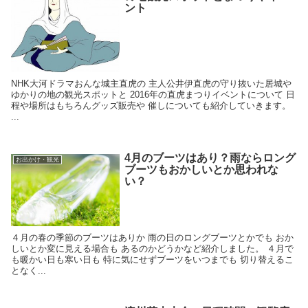
ント
NHK大河ドラマおんな城主直虎の 主人公井伊直虎の守り抜いた居城や
ゆかりの地の観光スポットと 2016年の直虎まつりイベントについて 日
程や場所はもちろんグッズ販売や 催しについても紹介していきます。
...
4月のブーツはあり？雨ならロング
お出かけ・観光
ブーツもおかしいとか思われな
い？
４月の春の季節のブーツはありか 雨の日のロングブーツとかでも おか
しいとか変に見える場合も あるのかどうかなど紹介しました。 ４月で
も暖かい日も寒い日も 特に気にせずブーツをいつまでも 切り替えるこ
となく...