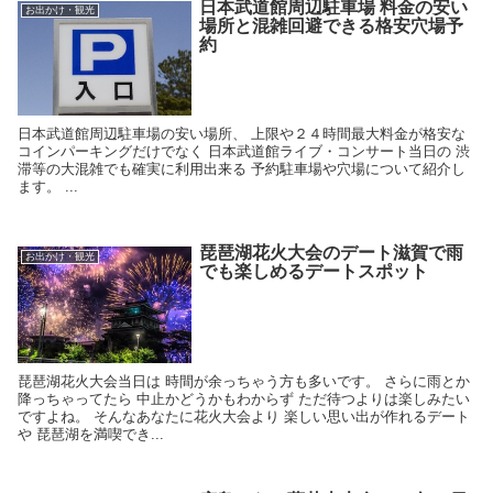
日本武道館周辺駐車場 料金の安い
お出かけ・観光
場所と混雑回避できる格安穴場予
約
日本武道館周辺駐車場の安い場所、 上限や２４時間最大料金が格安な
コインパーキングだけでなく 日本武道館ライブ・コンサート当日の 渋
滞等の大混雑でも確実に利用出来る 予約駐車場や穴場について紹介し
ます。 ...
琵琶湖花火大会のデート滋賀で雨
お出かけ・観光
でも楽しめるデートスポット
琵琶湖花火大会当日は 時間が余っちゃう方も多いです。 さらに雨とか
降っちゃってたら 中止かどうかもわからず ただ待つよりは楽しみたい
ですよね。 そんなあなたに花火大会より 楽しい思い出が作れるデート
や 琵琶湖を満喫でき...