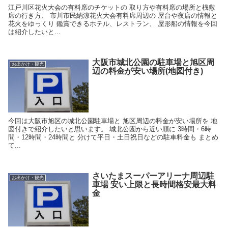
江戸川区花火大会の有料席のチケットの 取り方や有料席の場所と桟敷
席の行き方、 市川市民納涼花火大会有料席周辺の 屋台や夜店の情報と
花火をゆっくり 鑑賞できるホテル、レストラン、 屋形船の情報を今回
は紹介したいと...
大阪市城北公園の駐車場と旭区周
お出かけ・観光
辺の料金が安い場所(地図付き)
今回は大阪市旭区の城北公園駐車場と 旭区周辺の料金が安い場所を 地
図付きで紹介したいと思います。 城北公園から近い順に 3時間・6時
間・12時間・24時間と 分けて平日・土日祝日などの駐車料金も まとめ
て...
さいたまスーパーアリーナ周辺駐
お出かけ・観光
車場 安い上限と長時間格安最大料
金