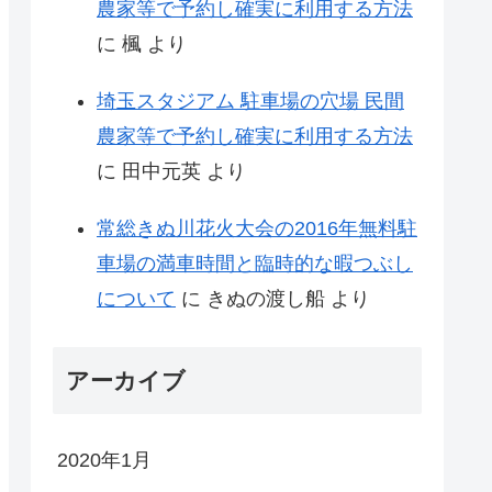
農家等で予約し確実に利用する方法
に
楓
より
埼玉スタジアム 駐車場の穴場 民間
農家等で予約し確実に利用する方法
に
田中元英
より
常総きぬ川花火大会の2016年無料駐
車場の満車時間と臨時的な暇つぶし
について
に
きぬの渡し船
より
アーカイブ
2020年1月