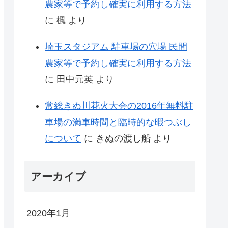
農家等で予約し確実に利用する方法
に
楓
より
埼玉スタジアム 駐車場の穴場 民間
農家等で予約し確実に利用する方法
に
田中元英
より
常総きぬ川花火大会の2016年無料駐
車場の満車時間と臨時的な暇つぶし
について
に
きぬの渡し船
より
アーカイブ
2020年1月