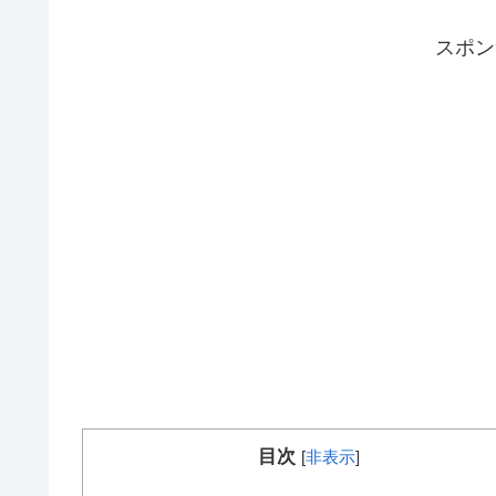
スポ
目次
[
非表示
]