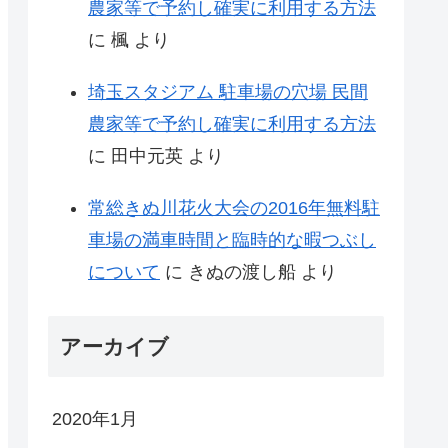
農家等で予約し確実に利用する方法
に
楓
より
埼玉スタジアム 駐車場の穴場 民間
農家等で予約し確実に利用する方法
に
田中元英
より
常総きぬ川花火大会の2016年無料駐
車場の満車時間と臨時的な暇つぶし
について
に
きぬの渡し船
より
アーカイブ
2020年1月