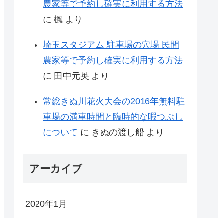
農家等で予約し確実に利用する方法
に
楓
より
埼玉スタジアム 駐車場の穴場 民間
農家等で予約し確実に利用する方法
に
田中元英
より
常総きぬ川花火大会の2016年無料駐
車場の満車時間と臨時的な暇つぶし
について
に
きぬの渡し船
より
アーカイブ
2020年1月