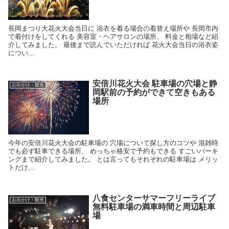
長岡まつり大花火大会当日に 浴衣を着る場合の着替え場所や 長岡市内
で着付けをしてくれる 美容室・ヘアサロンの場所、 料金と相場など紹
介してみました。 最後まで読んでいただければ 花火大会当日の浴衣姿
につい...
安倍川花火大会 駐車場の穴場と静
お出かけ・観光
岡駅前の予約ができて空きもある
場所
今年の安倍川花火大会の駐車場の 穴場について探し方のコツや 混雑時
でも必ず駐車できる場所、 めっちゃ格安で予約もできる すごいパーキ
ングまで紹介してみました。 とは言ってもそれぞれの駐車場は メリッ
トだけ...
八食センターサマーフリーライブ
お出かけ・観光
無料駐車場の満車時間と周辺駐車
場