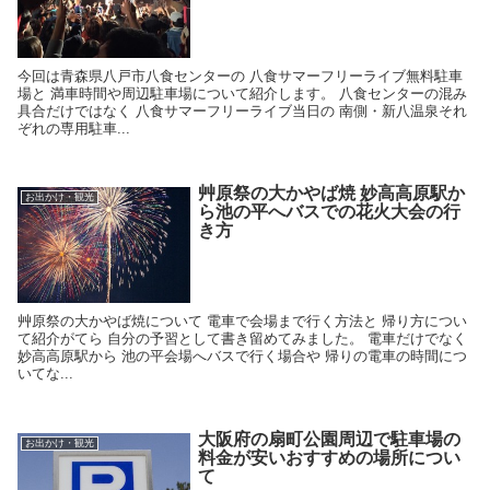
今回は青森県八戸市八食センターの 八食サマーフリーライブ無料駐車
場と 満車時間や周辺駐車場について紹介します。 八食センターの混み
具合だけではなく 八食サマーフリーライブ当日の 南側・新八温泉それ
ぞれの専用駐車...
艸原祭の大かやば焼 妙高高原駅か
お出かけ・観光
ら池の平へバスでの花火大会の行
き方
艸原祭の大かやば焼について 電車で会場まで行く方法と 帰り方につい
て紹介がてら 自分の予習として書き留めてみました。 電車だけでなく
妙高高原駅から 池の平会場へバスで行く場合や 帰りの電車の時間につ
いてな...
大阪府の扇町公園周辺で駐車場の
お出かけ・観光
料金が安いおすすめの場所につい
て