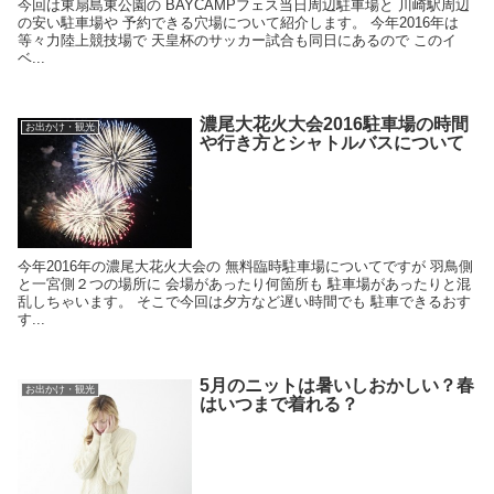
今回は東扇島東公園の BAYCAMPフェス当日周辺駐車場と 川崎駅周辺
の安い駐車場や 予約できる穴場について紹介します。 今年2016年は
等々力陸上競技場で 天皇杯のサッカー試合も同日にあるので このイ
ベ...
濃尾大花火大会2016駐車場の時間
お出かけ・観光
や行き方とシャトルバスについて
今年2016年の濃尾大花火大会の 無料臨時駐車場についてですが 羽鳥側
と一宮側２つの場所に 会場があったり何箇所も 駐車場があったりと混
乱しちゃいます。 そこで今回は夕方など遅い時間でも 駐車できるおす
す...
5月のニットは暑いしおかしい？春
お出かけ・観光
はいつまで着れる？