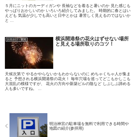
５月にニットのカーディガンや 長袖などを着ると暑いのか 見た感じも
やっぱりおかしいのか いろいろ紹介してみました。 時期的に春とはい
えども 気温が少しでも高いと日中とかは 暑苦しく見えるのではないか
と ...
横浜開港祭の花火はずせない場所
お出かけ・観光
と見える場所取りのコツ！
天候次第で やるかやらないかもわからないのに めちゃくちゃ人が集ま
ると 予想される横浜開港祭の花火！ 毎年穴場を巡ってどこもかしこも
大混乱の模様ですが、 花火の方向や新築ビルの陰など しぶしぶ諦める
人も多いですね。 ...
明治神宮の駐車場を無料で利用できる時間や
地図の紹介(参拝用)