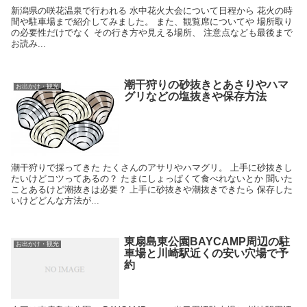
新潟県の咲花温泉で行われる 水中花火大会について日程から 花火の時
間や駐車場まで紹介してみました。 また、観覧席についてや 場所取り
の必要性だけでなく その行き方や見える場所、 注意点なども最後まで
お読み...
潮干狩りの砂抜きとあさりやハマ
お出かけ・観光
グリなどの塩抜きや保存方法
潮干狩りで採ってきた たくさんのアサリやハマグリ。 上手に砂抜きし
たいけどコツってあるの？ たまにしょっぱくて食べれないとか 聞いた
ことあるけど潮抜きは必要？ 上手に砂抜きや潮抜きできたら 保存した
いけどどんな方法が...
東扇島東公園BAYCAMP周辺の駐
お出かけ・観光
車場と川崎駅近くの安い穴場で予
約