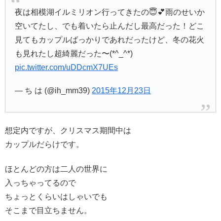
夜は相模湖イルミリオン行ってきたの😇💕雨のせいか
空いてたし、でも着いたら止んだし最高だった！どこ
見てもカップルばっかりであれだったけど、冬の花火
も見れたし超綺麗だった〜(*^_^*)
pic.twitter.com/uDDcmX7UEs
— ち は (@ih_mm39)
2015年12月23日
想定内ですが、クリスマス期間中は
カップルだらけです。
ほとんどの方は二人の世界に
入っちゃってるので
ちょっとくらいはしゃいでも
そこまで目立ちません。