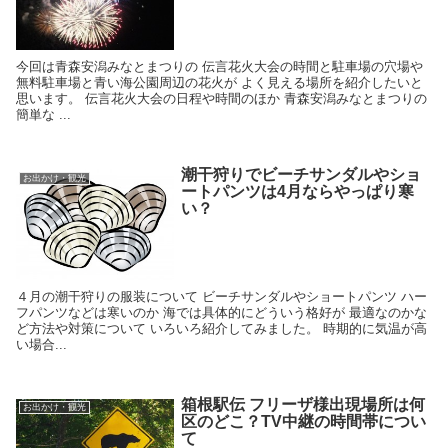
今回は青森安潟みなとまつりの 伝言花火大会の時間と駐車場の穴場や
無料駐車場と青い海公園周辺の花火が よく見える場所を紹介したいと
思います。 伝言花火大会の日程や時間のほか 青森安潟みなとまつりの
簡単な ...
潮干狩りでビーチサンダルやショ
お出かけ・観光
ートパンツは4月ならやっぱり寒
い？
４月の潮干狩りの服装について ビーチサンダルやショートパンツ ハー
フパンツなどは寒いのか 海では具体的にどういう格好が 最適なのかな
ど方法や対策について いろいろ紹介してみました。 時期的に気温が高
い場合...
箱根駅伝 フリーザ様出現場所は何
お出かけ・観光
区のどこ？TV中継の時間帯につい
て