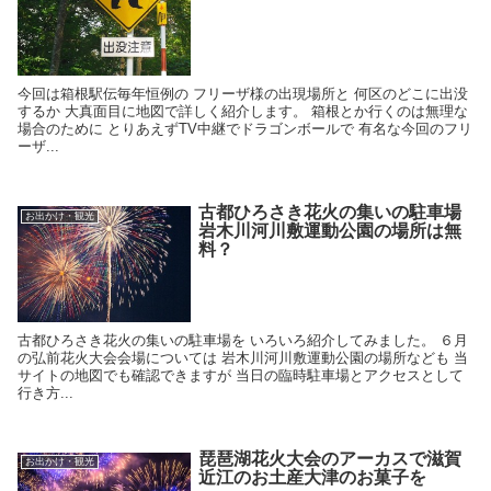
今回は箱根駅伝毎年恒例の フリーザ様の出現場所と 何区のどこに出没
するか 大真面目に地図で詳しく紹介します。 箱根とか行くのは無理な
場合のために とりあえずTV中継でドラゴンボールで 有名な今回のフリ
ーザ...
古都ひろさき花火の集いの駐車場
お出かけ・観光
岩木川河川敷運動公園の場所は無
料？
古都ひろさき花火の集いの駐車場を いろいろ紹介してみました。 ６月
の弘前花火大会会場については 岩木川河川敷運動公園の場所なども 当
サイトの地図でも確認できますが 当日の臨時駐車場とアクセスとして
行き方...
琵琶湖花火大会のアーカスで滋賀
お出かけ・観光
近江のお土産大津のお菓子を