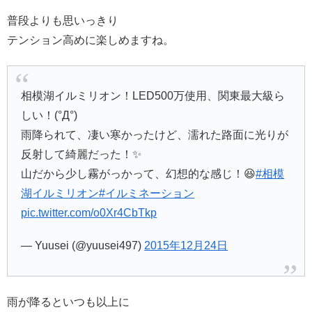
普段よりも思いっきり
テンション高めに楽しめますね。
相模湖イルミリオン！LED500万使用、関東最大級ら
しい！(°Д°)
雨降られて、凄い寒かったけど、濡れた路面に光りが
反射して綺麗だった！✨
山だから少し霧がっかって、幻想的な感じ！😆
#相模
湖イルミリオン
#イルミネーション
pic.twitter.com/o0Xr4CbTkp
— Yuusei (@yuusei497)
2015年12月24日
雨が降るといつも以上に