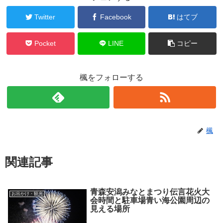
Twitter
Facebook
はてブ
Pocket
LINE
コピー
楓をフォローする
楓
関連記事
青森安潟みなとまつり伝言花火大
お出かけ・観光
会時間と駐車場青い海公園周辺の
見える場所