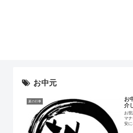
お中元
お
夏の行事
介
お世
マナ
安に