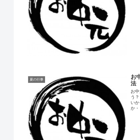
お
夏の行事
法
お中
う？
いか
か・