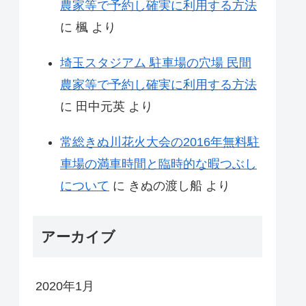
農家等で予約し確実に利用する方法
に
楓
より
埼玉スタジアム 駐車場の穴場 民間
農家等で予約し確実に利用する方法
に
田中元英
より
常総きぬ川花火大会の2016年無料駐
車場の満車時間と臨時的な暇つぶし
について
に
きぬの渡し船
より
アーカイブ
2020年1月