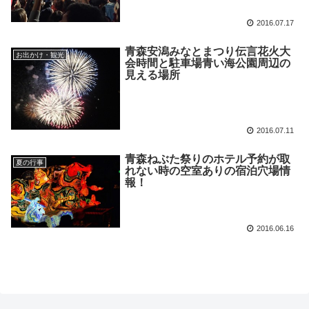
2016.07.17
青森安潟みなとまつり伝言花火大
お出かけ・観光
会時間と駐車場青い海公園周辺の
見える場所
2016.07.11
青森ねぶた祭りのホテル予約が取
夏の行事
れない時の空室ありの宿泊穴場情
報！
2016.06.16