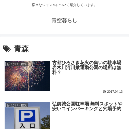
様々なジャンルについて紹介しています。
青空暮らし
青森
古都ひろさき花火の集いの駐車場
お出かけ・観光
岩木川河川敷運動公園の場所は無
料？
2017.04.13
弘前城公園駐車場 無料スポットや
お出かけ・観光
安いコインパーキングと穴場予約