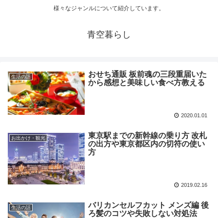
様々なジャンルについて紹介しています。
青空暮らし
おせち通販 板前魂の三段重届いた
生活の話
から感想と美味しい食べ方教える
2020.01.01
東京駅までの新幹線の乗り方 改札
お出かけ・観光
の出方や東京都区内の切符の使い
方
2019.02.16
バリカンセルフカット メンズ編 後
生活の話
ろ髪のコツや失敗しない対処法