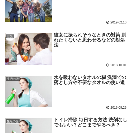
2019.02.16
彼女に振られそうなときの対策 別
恋愛
れたくないと思わせるなどの対処
法
2018.10.01
水を吸わないタオルの糊 洗濯での
生活の話
落とし方や不要なタオルの使い道
2018.09.28
トイレ掃除 毎日する方法 洗剤なし
生活の話
でもいい？どこまでやるべき？