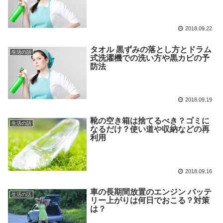
2018.09.22
タオル 黒ずみの落とし方とドラム
生活の話
式洗濯機での洗い方や黒カビの予
防法
2018.09.19
靴の空き箱は捨てるべき？ゴミに
生活の話
なるだけ？使い道や収納などの再
利用
2018.09.16
車の長期間放置のエンジン バッテ
生活の話
リー上がりは何日でおこる？対策
は？