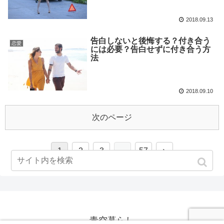
2018.09.13
告白しないと後悔する？付き合う
恋愛
には必要？告白せずに付き合う方
法
2018.09.10
次のページ
1
2
3
…
57
青空暮らし