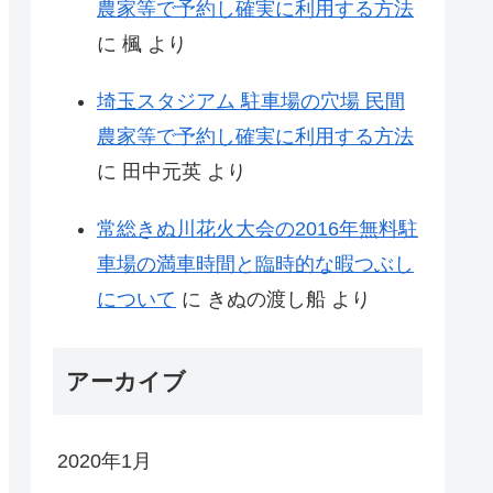
農家等で予約し確実に利用する方法
に
楓
より
埼玉スタジアム 駐車場の穴場 民間
農家等で予約し確実に利用する方法
に
田中元英
より
常総きぬ川花火大会の2016年無料駐
車場の満車時間と臨時的な暇つぶし
について
に
きぬの渡し船
より
アーカイブ
2020年1月