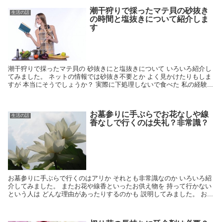
潮干狩りで採ったマテ貝の砂抜き
生活の話
の時間と塩抜きについて紹介しま
す
潮干狩りで採ったマテ貝の 砂抜きにと塩抜きについて いろいろ紹介し
てみました。 ネットの情報では砂抜き不要とか よく見かけたりもしま
すが 本当にそうでしょうか？ 実際に下処理しないで食べた 私の経験...
お墓参りに手ぶらでお花なしや線
生活の話
香なしで行くのは失礼？非常識？
お墓参りに手ぶらで行くのはアリか それとも非常識なのか いろいろ紹
介してみました。 またお花や線香といったお供え物を 持って行かない
という人は どんな理由があったりするのかも 説明してみました。 お...