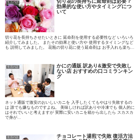
切り花の長持ちに延命剤は必要？
生活の話
効果的な使い方やタイミングにつ
いて
切り花を長持ちさせたいときに 延命剤を使用する必要性など いろいろ
紹介してみました。 またその効果と使い方や 使用するタイミングなど
も 説明してみました。 花瓶の切り花に使う延命剤は お手入れも楽ち...
かにの通販 訳あり&激安で失敗し
生活の話
ない店 おすすめの口コミランキン
グ
ネット通販で激安のおいしいカニを 入手したくてもやはり失敗するの
は 誰でも嫌なものですよね。 美味しければ訳ありや冷凍でも 個人的に
はそれでいいと考えますが 実際に安いカニを箱から出したら スカスカ
で身が...
チョコレート湯煎で失敗 復活方法
生活の話