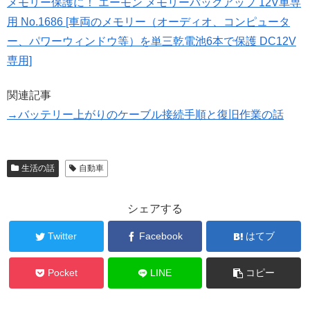
メモリー保護に！ エーモン メモリーバックアップ 12V車専
用 No.1686 [車両のメモリー（オーディオ、コンピュータ
ー、パワーウィンドウ等）を単三乾電池6本で保護 DC12V
専用]
関連記事
→バッテリー上がりのケーブル接続手順と復旧作業の話
生活の話
自動車
シェアする
Twitter
Facebook
はてブ
Pocket
LINE
コピー