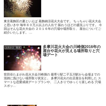
東京葛飾区の夏といえば 葛飾納涼花火大会です。 ちっちゃい花火大会
と思いきや 毎年６０万人以上の人出で 賑わうほどの盛況ぶりです。 今
回はそんな花火大会の ２０１６年の穴場や場所取り、 屋台についてご
紹介いたします。 ...
多摩川花火大会の川崎側2016年の
お出かけ・観光
屋台や花火が見える場所取りと穴
場デート
世田谷たまがわ花火大会川崎側の 最寄り駅二子玉川駅から会場までの
混雑に負けない場所取り状況と、 多摩川花火の出店屋台を利用した ス
マートな恋愛成就デートプランや、 二人きりでゆっくり楽しめる 穴場
スポッ...