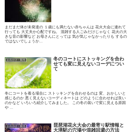
まだまだ体が未発達の １歳にも満たない赤ちゃんは 花火大会に連れて
行っても 大丈夫か心配ですね。 混雑する人ごみだけじゃなく 花火の大
きな音の影響など お母さんにとっては 気が気じゃなかったりも するの
ではないでしょうか...
冬のコートにストッキングを合わ
お出かけ・観光
せても変に見えないコーデについ
て
冬にコートを着る場合に ストッキングを合わせるのは 変、おかしいと
感じるのか 悪く見えないコーディネートは どのように合わせれば良い
のかなど いろいろ紹介してみました。 この冬の装いで変に見える原因
や ...
琵琶湖花火大会の最寄り駅情報と
お出かけ・観光
大津駅の穴場や混雑回避の方法