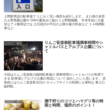
上野駅周辺の駐車場で とにかく安い場所を紹介します。 また桜の名所
の上野恩賜公園や GWや夏休みに賑わう上野動物園、 年末年始に大盛
況なアメ横周辺では 土日祝日や平日の上限や最大料金など ２４時間駐
車など...
りんご音楽祭駐車場満車時間やシ
お出かけ・観光
ャトルバスとアルプス公園につい
て
今回はりんご音楽祭の臨時駐車場の 満車時間やシャトルバスが利用で
きる 駐車場とアルプス公園の周辺について 紹介したいと思います。 具
体的にはりんご音楽祭当日の キャンプサイトの利用にも便利な 東入口
臨時駐...
潮干狩りのコツとハマグリ等の時
お出かけ・観光
期と時間、場所のポイント！