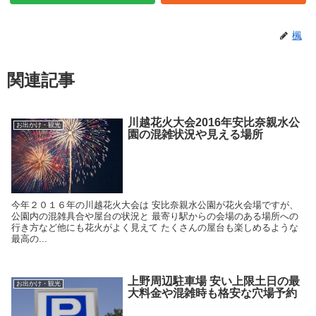
楓
関連記事
川越花火大会2016年安比奈親水公
お出かけ・観光
園の混雑状況や見える場所
今年２０１６年の川越花火大会は 安比奈親水公園が花火会場ですが、
公園内の混雑具合や屋台の状況と 最寄り駅からの会場のある場所への
行き方など他にも花火がよく見えて たくさんの屋台も楽しめるような
最高の...
上野周辺駐車場 安い上限土日の最
お出かけ・観光
大料金や混雑時も格安な穴場予約