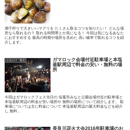
潮干狩りで大きいハマグリを たくさん取るコツを知りたい！ どんな場
所なら取れるの？ 取れる時間帯とか気になる！ 今回は気になるあなた
におすすめする 最高の時期や場所を含めた 高い確率で取れるコツを紹
介します。
ガマロック会場付近駐車場と本塩
お出かけ・観光
釜駅周辺で料金の安い・無料の場
所
今回はガマロックフェス当日の 塩竈市みなと公園会場付近の駐車場と
本塩釜駅周辺の料金が安い場所や 無料の場所について紹介します。 駐
車場については主に料金について 本塩釜駅周辺の最大料金などを紹介
し 無料...
長良川花火大会2016年駐車場のお
お出かけ・観光