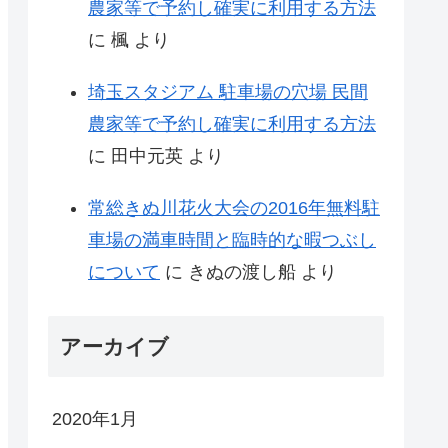
農家等で予約し確実に利用する方法
に
楓
より
埼玉スタジアム 駐車場の穴場 民間
農家等で予約し確実に利用する方法
に
田中元英
より
常総きぬ川花火大会の2016年無料駐
車場の満車時間と臨時的な暇つぶし
について
に
きぬの渡し船
より
アーカイブ
2020年1月