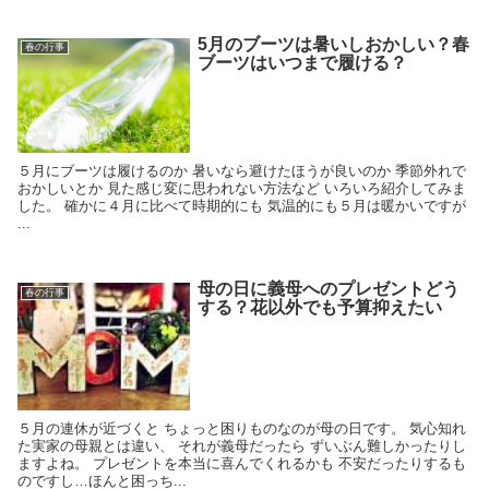
5月のブーツは暑いしおかしい？春
春の行事
ブーツはいつまで履ける？
５月にブーツは履けるのか 暑いなら避けたほうが良いのか 季節外れで
おかしいとか 見た感じ変に思われない方法など いろいろ紹介してみま
した。 確かに４月に比べて時期的にも 気温的にも５月は暖かいですが
...
母の日に義母へのプレゼントどう
春の行事
する？花以外でも予算抑えたい
５月の連休が近づくと ちょっと困りものなのが母の日です。 気心知れ
た実家の母親とは違い、 それが義母だったら ずいぶん難しかったりし
ますよね。 プレゼントを本当に喜んでくれるかも 不安だったりするも
のですし…ほんと困っち...