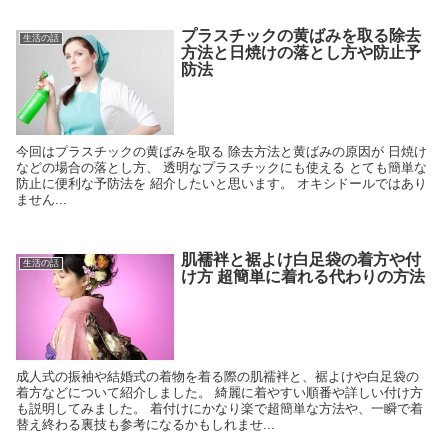
プラスチックの黄ばみを取る除去
生活の話
方法と日焼けの落とし方や防止予
防法
今回はプラスチックの黄ばみを取る 除去方法と黄ばみの原因が 日焼け
などの場合の落とし方、 透明なプラスチックにも使える とても簡単な
防止に便利な予防法を 紹介したいと思います。 オキシドールではあり
ません...
肌襦袢と裾よけ白足袋の着方や付
生活の話
け方 超簡単に着れる代わりの方法
成人式の振袖や結婚式の着物を着る際の肌襦袢と、裾よけや白足袋の
着方などについて紹介しました。 綺麗に着やすい順番や詳しい付け方
も説明してみました。 着付けにかなり楽で超簡単な方法や、一瞬で着
替え終わる裏技も参考になるかもしれませ...