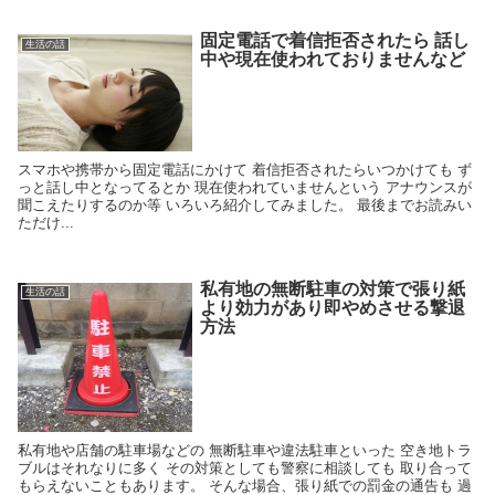
固定電話で着信拒否されたら 話し
生活の話
中や現在使われておりませんなど
スマホや携帯から固定電話にかけて 着信拒否されたらいつかけても ず
っと話し中となってるとか 現在使われていませんという アナウンスが
聞こえたりするのか等 いろいろ紹介してみました。 最後までお読みい
ただけ...
私有地の無断駐車の対策で張り紙
生活の話
より効力があり即やめさせる撃退
方法
私有地や店舗の駐車場などの 無断駐車や違法駐車といった 空き地トラ
ブルはそれなりに多く その対策としても警察に相談しても 取り合って
もらえないこともあります。 そんな場合、張り紙での罰金の通告も 過