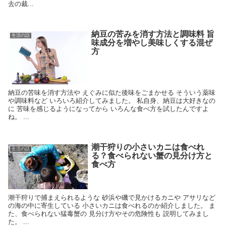
去の裁...
納豆の苦みを消す方法と調味料 旨
生活の話
味成分を増やし美味しくする混ぜ
方
納豆の苦味を消す方法や えぐみに似た後味をごまかせる そういう薬味
や調味料など いろいろ紹介してみました。 私自身、納豆は大好きなの
に 苦味を感じるようになってから いろんな食べ方を試したんですよ
ね。 ...
潮干狩りの小さいカニは食べれ
生活の話
る？食べられない蟹の見分け方と
食べ方
潮干狩りで捕まえられるような 砂浜や磯で見かけるカニや アサリなど
の海の中に寄生している 小さいカニは食べれるのか紹介しました。 ま
た、食べられない猛毒蟹の 見分け方やその危険性も 説明してみまし
た。 ...