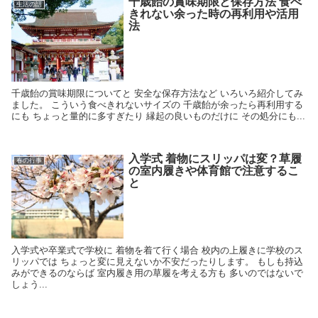
千歳飴の賞味期限と保存方法 食べ
生活の話
きれない余った時の再利用や活用
法
千歳飴の賞味期限についてと 安全な保存方法など いろいろ紹介してみ
ました。 こういう食べきれないサイズの 千歳飴が余ったら再利用する
にも ちょっと量的に多すぎたり 縁起の良いものだけに その処分にも...
入学式 着物にスリッパは変？草履
春の行事
の室内履きや体育館で注意するこ
と
入学式や卒業式で学校に 着物を着て行く場合 校内の上履きに学校のス
リッパでは ちょっと変に見えないか不安だったりします。 もしも持込
みができるのならば 室内履き用の草履を考える方も 多いのではないで
しょう...