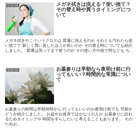
メガネ拭きは洗える？使い捨て？
生活の話
その替え時や買うタイミングにつ
いて
メガネ拭きやこういうクロスは 普通に洗えるのか それとも汚れたら使
い捨てて 新しく買い直したほうが良いのか その替え時についても紹介
しました。 普通は洗ってまで使うのか その使い方や捨て時なども ち...
お墓参りは早朝なら夜明け前に行
生活の話
ってもいい？時間的な常識につい
て
お墓参りの時間は早朝何時から 行ってもいいのか夜明け前でも 可能か
どうか紹介しました。 お盆やお彼岸ではかなりの人が お墓参りに訪れ
るためタイミングや 時間をずらしたいと考えることもあります。 その
ためお...