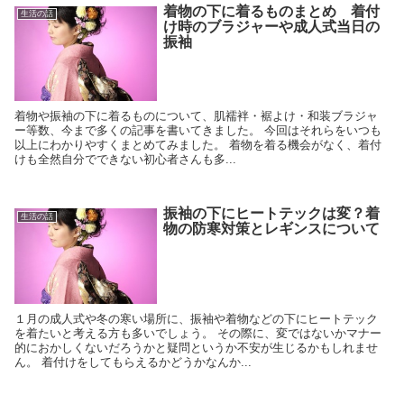
着物の下に着るものまとめ 着付
生活の話
け時のブラジャーや成人式当日の
振袖
着物や振袖の下に着るものについて、肌襦袢・裾よけ・和装ブラジャ
ー等数、今まで多くの記事を書いてきました。 今回はそれらをいつも
以上にわかりやすくまとめてみました。 着物を着る機会がなく、着付
けも全然自分でできない初心者さんも多...
振袖の下にヒートテックは変？着
生活の話
物の防寒対策とレギンスについて
１月の成人式や冬の寒い場所に、振袖や着物などの下にヒートテック
を着たいと考える方も多いでしょう。 その際に、変ではないかマナー
的におかしくないだろうかと疑問というか不安が生じるかもしれませ
ん。 着付けをしてもらえるかどうかなんか...