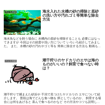
海水入れた水槽の砂の掃除と底砂
ペットの話
の洗い方や汚れゴミ等簡単な除去
方法
海水魚などを飼う場合に 水槽内の底砂を掃除することも 必要にはなっ
てきますが 今回はその頻度や洗い方について いろいろ紹介してみまし
た。 また、水槽の砂の汚れやゴミ等を 簡単に除去する方法も 動画も...
潮干狩りのヤドカリのエサは海の
ペットの話
ものがいいの？飼育で食べない時
は？
潮干狩りで捕まえた砂浜や 干潟で見つけたヤドカリの エサについて紹
介します。 普段は海でどんな食べ物を 餌としているのか、 飼育する場
合には何をあげると 喜んで食べるのかなど その方法やコツも説明し...