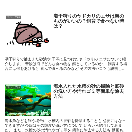
潮干狩りのヤドカリのエサは海の
ペットの話
ものがいいの？飼育で食べない時
は？
潮干狩りで捕まえた砂浜や 干潟で見つけたヤドカリの エサについて紹
介します。 普段は海でどんな食べ物を 餌としているのか、 飼育する場
合には何をあげると 喜んで食べるのかなど その方法やコツも説明し...
海水入れた水槽の砂の掃除と底砂
ペットの話
の洗い方や汚れゴミ等簡単な除去
方法
海水魚などを飼う場合に 水槽内の底砂を掃除することも 必要にはなっ
てきますが 今回はその頻度や洗い方について いろいろ紹介してみまし
た。 また、水槽の砂の汚れやゴミ等を 簡単に除去する方法も 動画も...