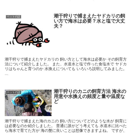
潮干狩りで捕まえたヤドカリの飼
ペットの話
い方で海水は必要？水と塩で大丈
夫？
潮干狩りで捕まえたヤドカリの 飼い方として海水は必要か その飼育方
法について紹介しました。 また、水道水と塩で作った食塩水で ヤドカ
リはちゃんと育つのか 水換えについても いろいろ説明してみました。
...
潮干狩りのカニの飼育方法 海水の
ペットの話
用意や水換えの頻度と量や温度な
ど
潮干狩りで捕まえた海のカニの 飼い方についてどのような水が 飼育に
は必要なのか紹介しました。 普通に誰がどう考えても 水道水に比べた
ら海水で育てた方が 海の蟹に良いことは想像できますよね。 ですが、