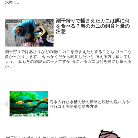
水換え...
潮干狩りで捕まえたカニは餌に何
ペットの話
を食べる？海のカニの飼育と量の
注意
潮干狩りではあさりなどの他に カニを捕まえたりすることも けっこう
多かったりします。 せっかくだから飼育したいと 考える方も多いでし
ょう。 私もその経験者の一人ですが 海にいるカニは何を餌にし食べる
か ...
海水入れた水槽の砂の掃除と底砂の洗い方や
汚れゴミ等簡単な除去方法