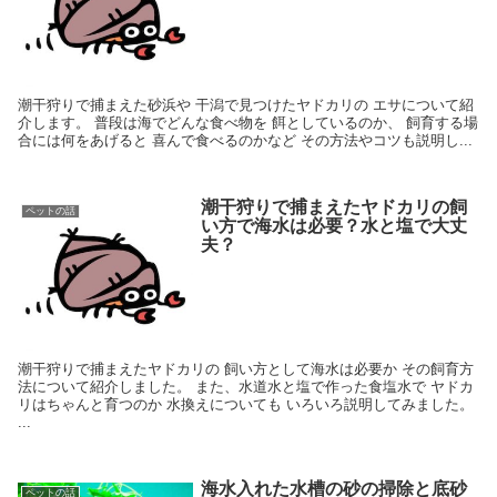
潮干狩りで捕まえた砂浜や 干潟で見つけたヤドカリの エサについて紹
介します。 普段は海でどんな食べ物を 餌としているのか、 飼育する場
合には何をあげると 喜んで食べるのかなど その方法やコツも説明し...
潮干狩りで捕まえたヤドカリの飼
ペットの話
い方で海水は必要？水と塩で大丈
夫？
潮干狩りで捕まえたヤドカリの 飼い方として海水は必要か その飼育方
法について紹介しました。 また、水道水と塩で作った食塩水で ヤドカ
リはちゃんと育つのか 水換えについても いろいろ説明してみました。
...
海水入れた水槽の砂の掃除と底砂
ペットの話