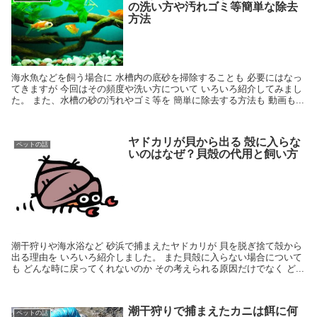
の洗い方や汚れゴミ等簡単な除去
方法
海水魚などを飼う場合に 水槽内の底砂を掃除することも 必要にはなっ
てきますが 今回はその頻度や洗い方について いろいろ紹介してみまし
た。 また、水槽の砂の汚れやゴミ等を 簡単に除去する方法も 動画も...
ヤドカリが貝から出る 殻に入らな
ペットの話
いのはなぜ？貝殻の代用と飼い方
潮干狩りや海水浴など 砂浜で捕まえたヤドカリが 貝を脱ぎ捨て殻から
出る理由を いろいろ紹介しました。 また貝殻に入らない場合について
も どんな時に戻ってくれないのか その考えられる原因だけでなく ど...
潮干狩りで捕まえたカニは餌に何
ペットの話