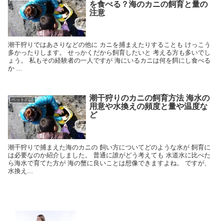
を食べる？海のカニの飼育と量の
注意
潮干狩りではあさりなどの他に カニを捕まえたりすることも けっこう
多かったりします。 せっかくだから飼育したいと 考える方も多いでし
ょう。 私もその経験者の一人ですが 海にいるカニは何を餌にし食べる
か ...
潮干狩りのカニの飼育方法 海水の
ペットの話
用意や水換えの頻度と量や温度な
ど
潮干狩りで捕まえた海のカニの 飼い方についてどのような水が 飼育に
は必要なのか紹介しました。 普通に誰がどう考えても 水道水に比べた
ら海水で育てた方が 海の蟹に良いことは想像できますよね。 ですが、
水換え...