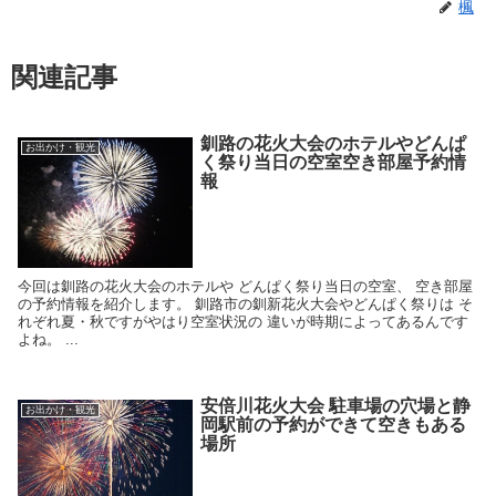
楓
関連記事
釧路の花火大会のホテルやどんぱ
お出かけ・観光
く祭り当日の空室空き部屋予約情
報
今回は釧路の花火大会のホテルや どんぱく祭り当日の空室、 空き部屋
の予約情報を紹介します。 釧路市の釧新花火大会やどんぱく祭りは そ
れぞれ夏・秋ですがやはり空室状況の 違いが時期によってあるんです
よね。 ...
安倍川花火大会 駐車場の穴場と静
お出かけ・観光
岡駅前の予約ができて空きもある
場所