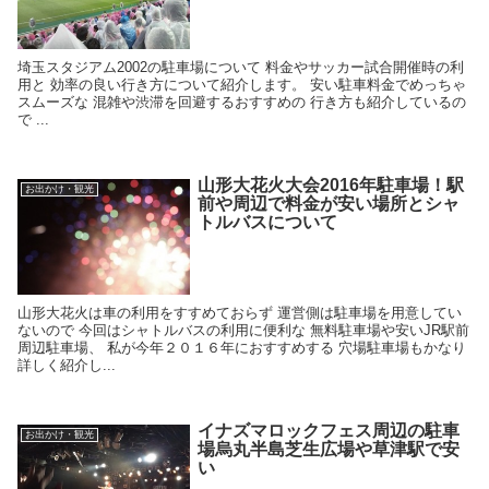
埼玉スタジアム2002の駐車場について 料金やサッカー試合開催時の利
用と 効率の良い行き方について紹介します。 安い駐車料金でめっちゃ
スムーズな 混雑や渋滞を回避するおすすめの 行き方も紹介しているの
で ...
山形大花火大会2016年駐車場！駅
お出かけ・観光
前や周辺で料金が安い場所とシャ
トルバスについて
山形大花火は車の利用をすすめておらず 運営側は駐車場を用意してい
ないので 今回はシャトルバスの利用に便利な 無料駐車場や安いJR駅前
周辺駐車場、 私が今年２０１６年におすすめする 穴場駐車場もかなり
詳しく紹介し...
イナズマロックフェス周辺の駐車
お出かけ・観光
場烏丸半島芝生広場や草津駅で安
い