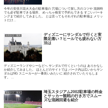
今年の安倍川花火大会の駐車場の 穴場について探し方のコツや 混雑時
でも必ず駐車できる場所、 めっちゃ格安で予約もできる すごいパーキ
ングまで紹介してみました。 とは言ってもそれぞれの駐車場は メリッ
トだけ...
ディズニーにサンダルで行くと実
お出かけ・観光
際足痛い？ヒールでも疲れない方
法は
ディズニーランドやシーなどへ サンダルで行くというのは ありかなし
か紹介してみました。 ほとんどのサイトでは パーク内は広いからサン
ダルはNG スニーカーが一番良いみたいに 紹介されていたりもしま
す。 ...
埼玉スタジアム2002駐車場の料金
お出かけ・観光
とサッカー観戦の行き方でスムー
ズな混雑回避を紹介